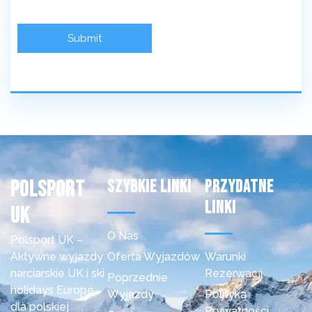
Polsport
Szybkie Linki
Przydatne
Linki
uk
O Nas
Polsport UK –
Aktywne wyjazdy
Oferta Wyjazdów
Warunki
narciarskie UK i ski
Rezerwacji
Poprzednie
holidays Europe
Wyjazdy
Polityka
dla polskiej
Prywatności