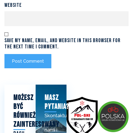
Website
Save my name, email, and website in this browser for
the next time I comment.
Możesz
Masz
Być
Pytania?
Również
Skontaktuj
Zainteresowany
się z
nami i