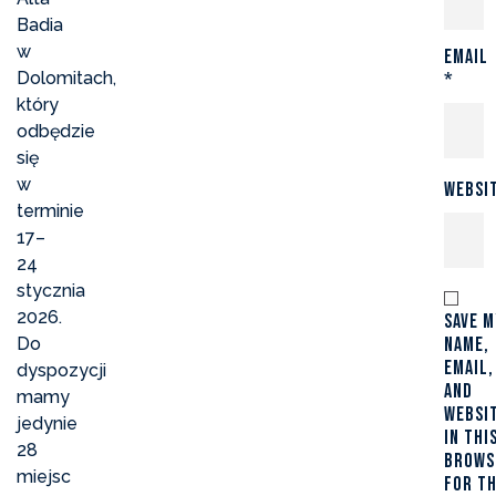
Badia
w
Email
Dolomitach,
*
który
odbędzie
się
w
Websi
terminie
17–
24
stycznia
2026.
Save m
Do
name,
email,
dyspozycji
and
mamy
websi
jedynie
in thi
28
brows
miejsc
for t