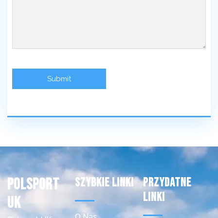
Polsport
Szybkie Linki
Przydatne
Linki
uk
O Nas