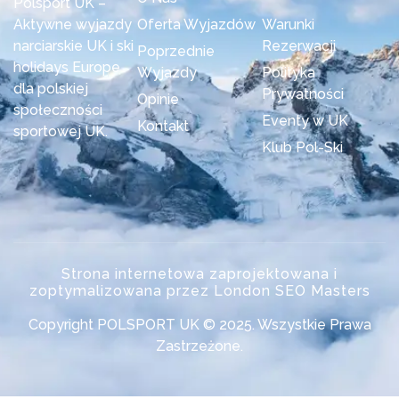
Polsport UK –
Aktywne wyjazdy
Oferta Wyjazdów
Warunki
narciarskie UK i ski
Rezerwacji
Poprzednie
holidays Europe
Wyjazdy
Polityka
dla polskiej
Prywatności
Opinie
społeczności
Eventy w UK
Kontakt
sportowej UK.
Klub Pol-Ski
Strona internetowa zaprojektowana i
zoptymalizowana przez London SEO Masters
Copyright POLSPORT UK © 2025. Wszystkie Prawa
Zastrzeżone.