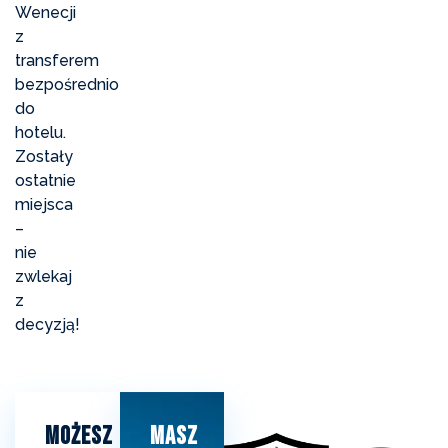
Wenecji
z
transferem
bezpośrednio
do
hotelu.
Zostały
ostatnie
miejsca
–
nie
zwlekaj
z
decyzją!
Możesz
Masz