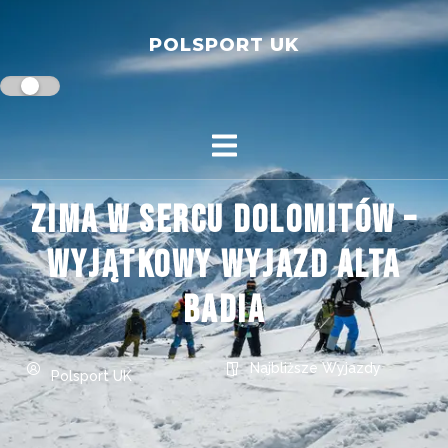
POLSPORT UK
Zima w sercu Dolomitów –
wyjątkowy wyjazd Alta
Badia
Najbliższe Wyjazdy
Polsport UK