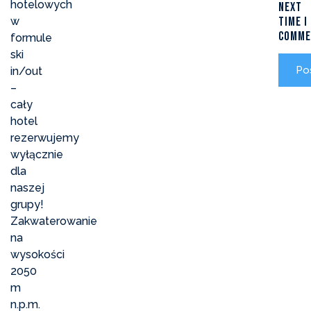
hotelowych
next
w
time I
comme
formule
ski
in/out
–
cały
hotel
rezerwujemy
wyłącznie
dla
naszej
grupy!
Zakwaterowanie
na
wysokości
2050
m
n.p.m.