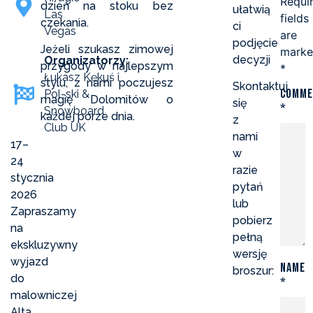
Requi
dzień na stoku bez
ułatwią
Las
fields
czekania.
ci
Vegas
are
podjęcie
Jeżeli szukasz zimowej
mark
decyzji
Organizatorzy:
przygody w najlepszym
*
Łukasz Kękuś i
stylu, z nami poczujesz
Skontaktuj
Comme
Pol-ski &
magię Dolomitów o
się
*
Snowboard
każdej porze dnia.
z
Club UK
nami
17–
w
24
razie
stycznia
pytań
2026
lub
Zapraszamy
pobierz
na
pełną
ekskluzywny
wersję
wyjazd
Name
broszur:
do
*
malowniczej
Alta