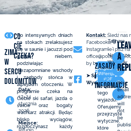
Co
Po intensywnych dniach
Kontakt:
Śledź nas 
Tag
Share
na stokach zrelaksujesz
Facebooku,
Lea
Cię
:
:
się w saunie i jacuzzi pod
Instagramie i pisz na
Zima
Czeka?
a
Najbliższe
gołym niebem,
office@polsportuk.c
w
Wyjazdy
podziwiając
by być na bieżąco.
Broszury
Zasady
Chcesz
Rep
Angielska
Polska
z
Sercu
niezapomniane wschody
poznać
i
Wersja
Wersja
➤ Sprawdź
Pełną
i zachody słońca w
szczegóły
PDF
PDF
Dolomitów
Ofertą
Your
Wydarzenie
Informacje
alpejskim otoczeniu. W
dotyczące
email
Data:
programie czeka na
tego
addre
17–24
Ciebie ski safari, jazda o
wyjazdu?
will
stycznia
świcie oraz bogaty
Oferujemy
not
2026
wachlarz atrakcji. Będąc
przejrzyste
be
blisko wyciągów,
wytyczne,
Miejsce:
publis
rozpoczynasz każdy
które
Rifugio