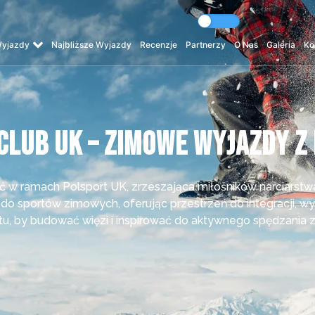
yjazdy
Najbliższe Wyjazdy
Recenzje
Partnerzy
O Nas
Galeria
Ko
Club UK – Zimowe Wyjazdy z
w ramach Polsport UK, zrzeszająca miłośników narciarstwa 
 do sportów zimowych, oferując przestrzeń do integracji, 
tu, by budować więzi i inspirować do aktywnego spędzania z