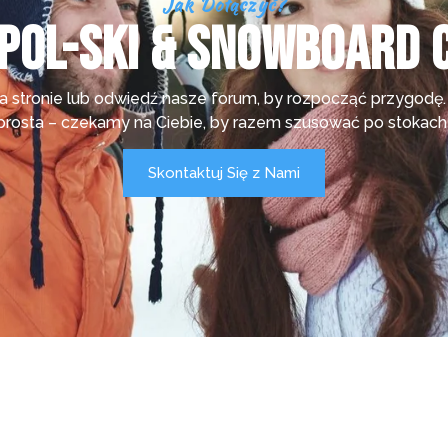
Jak Dołączyć?
Pol-ski & Snowboard C
 stronie lub odwiedź nasze forum, by rozpocząć przygodę. Re
prosta – czekamy na Ciebie, by razem szusować po stokach
Skontaktuj Się z Nami