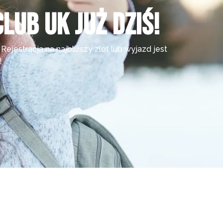
lub UK już dziś!
jestracja na najbliższy zlot lub wyjazd jest
!