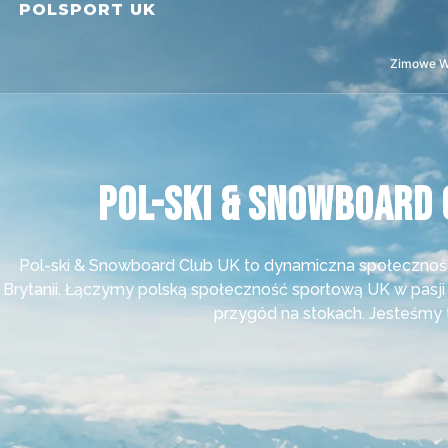
POLSPORT UK
Zimowe W
Pol-ski & Snowboard 
Pol-ski & Snowboard Club UK to dynamiczna społeczność 
Brytanii. Łączymy polską społeczność sportową UK w pasji
przygód na stokach. Jesteśmy 