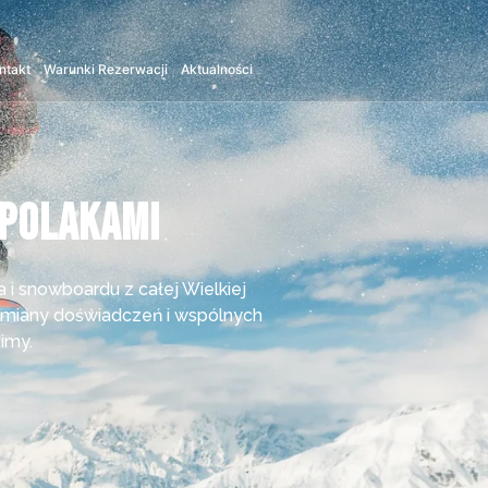
ntakt
Warunki Rezerwacji
Aktualności
 Polakami
i snowboardu z całej Wielkiej
wymiany doświadczeń i wspólnych
imy.