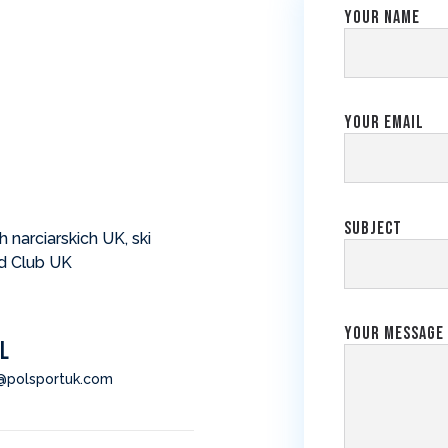
Your name
Your email
Subject
 narciarskich UK, ski
rd Club UK
Your message 
L
e@polsportuk.com