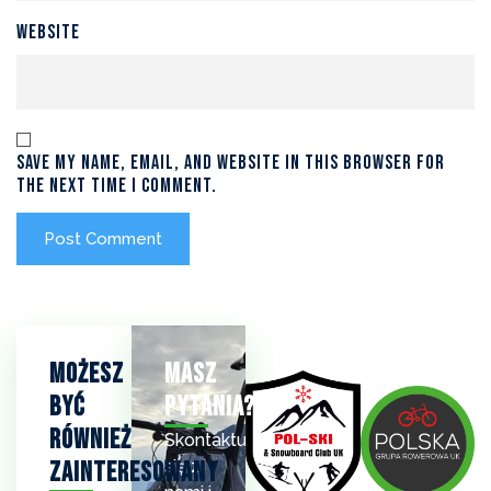
Website
Save my name, email, and website in this browser for
the next time I comment.
Możesz
Masz
Być
Pytania?
Również
Skontaktuj
Zainteresowany
się z