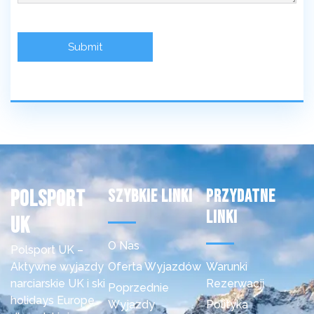
Polsport
Szybkie Linki
Przydatne
Linki
uk
O Nas
Polsport UK –
Aktywne wyjazdy
Oferta Wyjazdów
Warunki
narciarskie UK i ski
Rezerwacji
Poprzednie
holidays Europe
Wyjazdy
Polityka