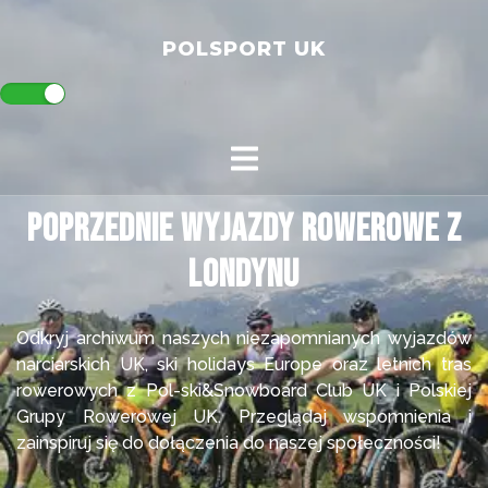
POLSPORT UK
Poprzednie Wyjazdy Rowerowe z
Londynu
Odkryj archiwum naszych niezapomnianych wyjazdów
narciarskich UK, ski holidays Europe oraz letnich tras
rowerowych z Pol-ski&Snowboard Club UK i Polskiej
Grupy Rowerowej UK. Przeglądaj wspomnienia i
zainspiruj się do dołączenia do naszej społeczności!