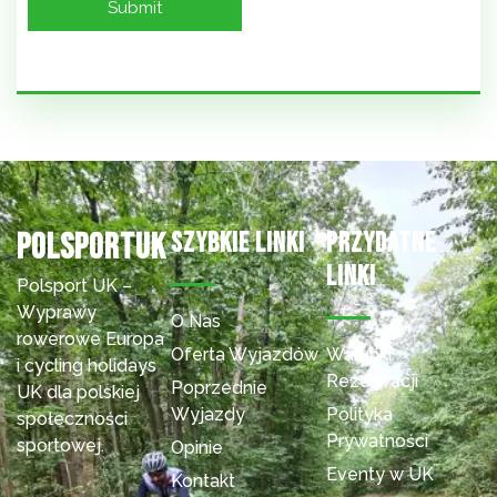
Polsportuk
Szybkie Linki
Przydatne
Linki
Polsport UK –
Wyprawy
O Nas
rowerowe Europa
Oferta Wyjazdów
Warunki
i cycling holidays
Rezerwacji
Poprzednie
UK dla polskiej
Wyjazdy
Polityka
społeczności
Prywatności
sportowej.
Opinie
Eventy w UK
Kontakt